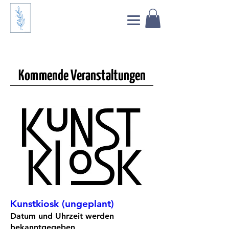
<meta name="facebook-domain-verification"
content="7whvrqdnqlzr90liwt1df2k6luh4km" />
Kommende Veranstaltungen
Kunstkiosk (ungeplant)
Datum und Uhrzeit werden
bekanntgegeben