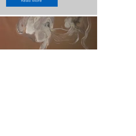
Read More
Michel Commercio AG, Brienz
,,Hands''
Read More