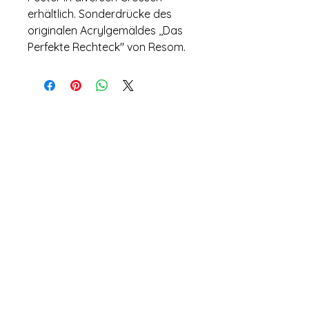
erhältlich. Sonderdrücke des 
originalen Acrylgemäldes ,,Das 
Perfekte Rechteck'' von Resom.
Noch keine Bewertungen
vorhanden
Jetzt die erste Bewertung abgeben.
Share/Teilen
Bewertung abgeben
Impressum
Datenschutz
AGB
© 2022 Luca
Moser
Do Not Sell My Personal