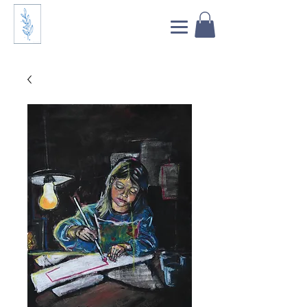
<meta name="facebook-domain-verification"
content="7whvrqdnqlzr90liwt1df2k6luh4km" />